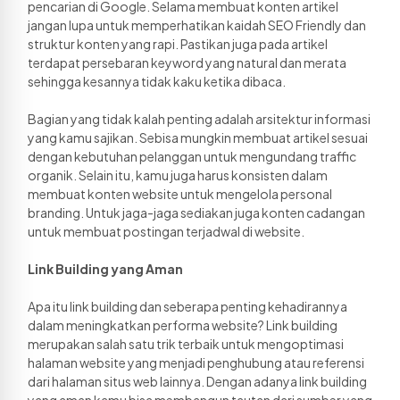
pencarian di Google. Selama membuat konten artikel 
jangan lupa untuk memperhatikan kaidah SEO Friendly dan 
struktur konten yang rapi. Pastikan juga pada artikel 
terdapat persebaran keyword yang natural dan merata 
sehingga kesannya tidak kaku ketika dibaca. 
Bagian yang tidak kalah penting adalah arsitektur informasi 
yang kamu sajikan. Sebisa mungkin membuat artikel sesuai 
dengan kebutuhan pelanggan untuk mengundang traffic 
organik. Selain itu, kamu juga harus konsisten dalam 
membuat konten website untuk mengelola personal 
branding. Untuk jaga-jaga sediakan juga konten cadangan 
untuk membuat postingan terjadwal di website. 
Link Building yang Aman
Apa itu link building dan seberapa penting kehadirannya 
dalam meningkatkan performa website? Link building 
merupakan salah satu trik terbaik untuk mengoptimasi 
halaman website yang menjadi penghubung atau referensi 
dari halaman situs web lainnya. Dengan adanya link building 
yang aman kamu bisa membangun tautan dari sumber yang 