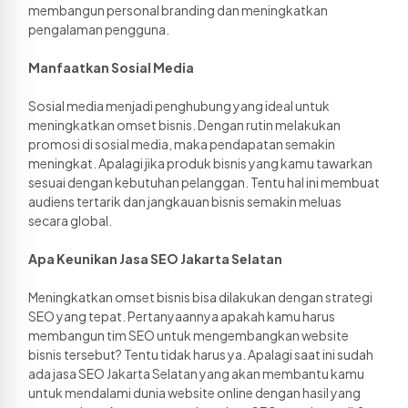
membangun personal branding dan meningkatkan 
pengalaman pengguna. 
Manfaatkan Sosial Media
Sosial media menjadi penghubung yang ideal untuk 
meningkatkan omset bisnis. Dengan rutin melakukan 
promosi di sosial media, maka pendapatan semakin 
meningkat. Apalagi jika produk bisnis yang kamu tawarkan 
sesuai dengan kebutuhan pelanggan. Tentu hal ini membuat 
audiens tertarik dan jangkauan bisnis semakin meluas 
secara global.
Apa Keunikan Jasa SEO Jakarta Selatan
Meningkatkan omset bisnis bisa dilakukan dengan strategi 
SEO yang tepat. Pertanyaannya apakah kamu harus 
membangun tim SEO untuk mengembangkan website 
bisnis tersebut? Tentu tidak harus ya. Apalagi saat ini sudah 
ada jasa SEO Jakarta Selatan yang akan membantu kamu 
untuk mendalami dunia website online dengan hasil yang 