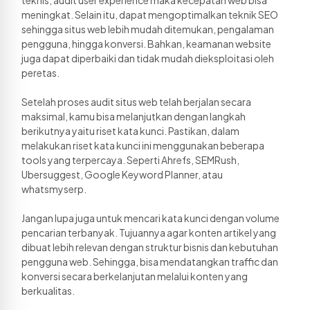
meningkat. Selain itu, dapat mengoptimalkan teknik SEO 
sehingga situs web lebih mudah ditemukan, pengalaman 
pengguna, hingga konversi. Bahkan, keamanan website 
juga dapat diperbaiki dan tidak mudah dieksploitasi oleh 
peretas. 
Setelah proses audit situs web telah berjalan secara 
maksimal, kamu bisa melanjutkan dengan langkah 
berikutnya yaitu riset kata kunci. Pastikan, dalam 
melakukan riset kata kunci ini menggunakan beberapa 
tools yang terpercaya. Seperti Ahrefs, SEMRush, 
Ubersuggest, Google Keyword Planner, atau 
whatsmyserp. 
Jangan lupa juga untuk mencari kata kunci dengan volume 
pencarian terbanyak. Tujuannya agar konten artikel yang 
dibuat lebih relevan dengan struktur bisnis dan kebutuhan 
pengguna web. Sehingga, bisa mendatangkan traffic dan 
konversi secara berkelanjutan melalui konten yang 
berkualitas. 