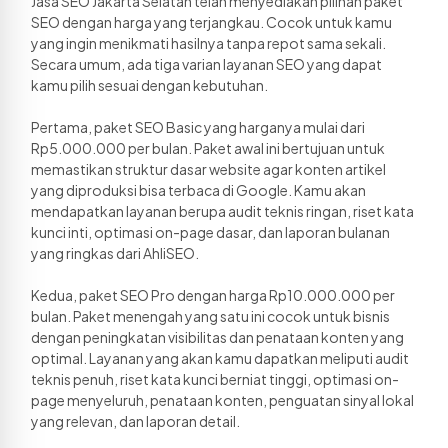
Jasa SEO Jakarta Selatan telah menyediakan pilihan paket 
SEO dengan harga yang terjangkau. Cocok untuk kamu 
yang ingin menikmati hasilnya tanpa repot sama sekali. 
Secara umum, ada tiga varian layanan SEO yang dapat 
kamu pilih sesuai dengan kebutuhan. 
Pertama, paket SEO Basic yang harganya mulai dari 
Rp5.000.000 per bulan. Paket awal ini bertujuan untuk 
memastikan struktur dasar website agar konten artikel 
yang diproduksi bisa terbaca di Google. Kamu akan 
mendapatkan layanan berupa audit teknis ringan, riset kata 
kunci inti, optimasi on-page dasar, dan laporan bulanan 
yang ringkas dari AhliSEO. 
Kedua, paket SEO Pro dengan harga Rp10.000.000 per 
bulan. Paket menengah yang satu ini cocok untuk bisnis 
dengan peningkatan visibilitas dan penataan konten yang 
optimal. Layanan yang akan kamu dapatkan meliputi audit 
teknis penuh, riset kata kunci berniat tinggi, optimasi on-
page menyeluruh, penataan konten, penguatan sinyal lokal 
yang relevan, dan laporan detail. 