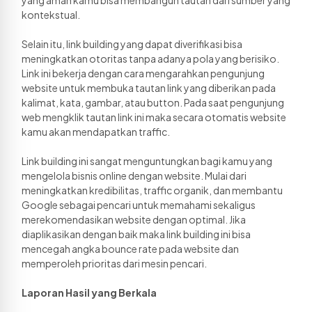
kontekstual. 
Selain itu, link building yang dapat diverifikasi bisa 
meningkatkan otoritas tanpa adanya pola yang berisiko. 
Link ini bekerja dengan cara mengarahkan pengunjung 
website untuk membuka tautan link yang diberikan pada 
kalimat, kata, gambar, atau button. Pada saat pengunjung 
web mengklik tautan link ini maka secara otomatis website 
kamu akan mendapatkan traffic. 
Link building ini sangat menguntungkan bagi kamu yang 
mengelola bisnis online dengan website. Mulai dari 
meningkatkan kredibilitas, traffic organik, dan membantu 
Google sebagai pencari untuk memahami sekaligus 
merekomendasikan website dengan optimal. Jika 
diaplikasikan dengan baik maka link building ini bisa 
mencegah angka bounce rate pada website dan 
memperoleh prioritas dari mesin pencari.
Laporan Hasil yang Berkala