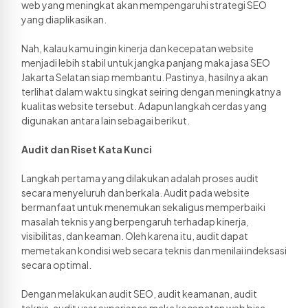
web yang meningkat akan mempengaruhi strategi SEO 
yang diaplikasikan. 
Nah, kalau kamu ingin kinerja dan kecepatan website 
menjadi lebih stabil untuk jangka panjang maka jasa SEO 
Jakarta Selatan siap membantu. Pastinya, hasilnya akan 
terlihat dalam waktu singkat seiring dengan meningkatnya 
kualitas website tersebut. Adapun langkah cerdas yang 
digunakan antara lain sebagai berikut. 
Audit dan Riset Kata Kunci
Langkah pertama yang dilakukan adalah proses audit 
secara menyeluruh dan berkala. Audit pada website 
bermanfaat untuk menemukan sekaligus memperbaiki 
masalah teknis yang berpengaruh terhadap kinerja, 
visibilitas, dan keaman. Oleh karena itu, audit dapat 
memetakan kondisi web secara teknis dan menilai indeksasi 
secara optimal. 
Dengan melakukan audit SEO, audit keamanan, audit 
teknis, audit user experience maka kecepatan web bisa 