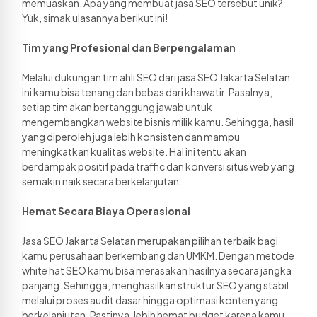
memuaskan. Apa yang membuat jasa SEO tersebut unik? 
Yuk, simak ulasannya berikut ini!
Tim yang Profesional dan Berpengalaman 
Melalui dukungan tim ahli SEO dari jasa SEO Jakarta Selatan 
ini kamu bisa tenang dan bebas dari khawatir. Pasalnya, 
setiap tim akan bertanggung jawab untuk 
mengembangkan website bisnis milik kamu. Sehingga, hasil 
yang diperoleh juga lebih konsisten dan mampu 
meningkatkan kualitas website. Hal ini tentu akan 
berdampak positif pada traffic dan konversi situs web yang 
semakin naik secara berkelanjutan. 
Hemat Secara Biaya Operasional
Jasa SEO Jakarta Selatan merupakan pilihan terbaik bagi 
kamu perusahaan berkembang dan UMKM. Dengan metode 
white hat SEO kamu bisa merasakan hasilnya secara jangka 
panjang. Sehingga, menghasilkan struktur SEO yang stabil 
melalui proses audit dasar hingga optimasi konten yang 
berkelanjutan. Pastinya, lebih hemat budget karena kamu 