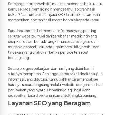
Setelah performa website meningkat dengan baik, tentu 
kamu sebagai pemilik ingin mengetahui laporan hasil 
bukan? Nah, untuk itu tim jasa SEO Jakarta Selatan akan 
memberikan laporan hasil secara berkala kepada kamu. 
Pada laporan hasil ini memuat informasi yang penting 
seputar website. Mulai dari perubahan metrik inti yang 
disajikan dalam bentuk rangkuman secara ringkas dan 
mudah dipahami. Lalu, ada juga impresi, klik, posisi, dan 
tindakan yang dilakukan ketika periode tersebut 
berlangsung. 
Setiap progres pekerjaan dan hasil yang diberikan ini 
sifatnya transparan. Sehingga, sama sekali tidak satupun 
informasi yang ditutupi. Kamu bahkan bisa mengakses 
hasilnya secara langsung melalui website dengan melihat 
perubahan yang nyata. Menariknya lagi, hasil yang 
didapatkan bisa dipertahankan untuk jangka panjang. 
Layanan SEO yang Beragam