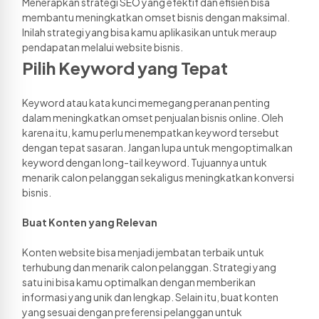
Menerapkan strategi SEO yang efektif dan efisien bisa 
membantu meningkatkan omset bisnis dengan maksimal. 
Inilah strategi yang bisa kamu aplikasikan untuk meraup 
pendapatan melalui website bisnis. 
Pilih Keyword yang Tepat 
Keyword atau kata kunci memegang peranan penting 
dalam meningkatkan omset penjualan bisnis online. Oleh 
karena itu, kamu perlu menempatkan keyword tersebut 
dengan tepat sasaran. Jangan lupa untuk mengoptimalkan 
keyword dengan long-tail keyword. Tujuannya untuk 
menarik calon pelanggan sekaligus meningkatkan konversi 
bisnis. 
Buat Konten yang Relevan
Konten website bisa menjadi jembatan terbaik untuk 
terhubung dan menarik calon pelanggan. Strategi yang 
satu ini bisa kamu optimalkan dengan memberikan 
informasi yang unik dan lengkap. Selain itu, buat konten 
yang sesuai dengan preferensi pelanggan untuk 