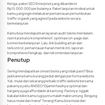
Ketiga, paket SEO Enterprise yang dibanderol 
Rp15.000.000 per bulannya. Paket lanjutan ini ideal untuk 
kamu yang ingin melakukan pemantauan pertumbuhan 
traffic organik yang agresif pada website secara 
berkelanjutan. 
Kamu bisa mendapatkan layanan audit teknis mendalam, 
riset kata kunci komprehensif, optimasi on-page dan 
konten berkelanjutan. Lalu, link building aman dan 
terkontrol, pemantauan harian metrik inti, laporan 
komprehensif lengkap, dan rekomendasi lanjutan. 
Penutup
Sering mendapatkan omset bisnis yang tidak pasti? Bisa 
jadi karena kamu kurang peduli dengan performa website. 
Yuk, mulai dari sekarang perbaiki traffic website bersama 
pakarnya yaitu AhliSEO! Dijamin hasilnya optimal dan 
harganya juga affordable di kantong. Pastinya, nggak 
bakalan bikin kamu rugi justru malah makin untung. Bingung 
harus mulai dari mana? Tenang! Kamu bisa mulai dari 