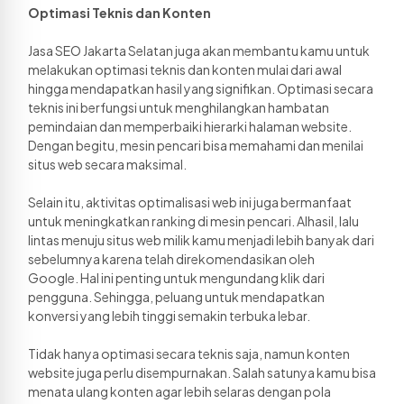
Optimasi Teknis dan Konten
Jasa SEO Jakarta Selatan juga akan membantu kamu untuk 
melakukan optimasi teknis dan konten mulai dari awal 
hingga mendapatkan hasil yang signifikan. Optimasi secara 
teknis ini berfungsi untuk menghilangkan hambatan 
pemindaian dan memperbaiki hierarki halaman website. 
Dengan begitu, mesin pencari bisa memahami dan menilai 
situs web secara maksimal. 
Selain itu, aktivitas optimalisasi web ini juga bermanfaat 
untuk meningkatkan ranking di mesin pencari. Alhasil, lalu 
lintas menuju situs web milik kamu menjadi lebih banyak dari 
sebelumnya karena telah direkomendasikan oleh 
Google. Hal ini penting untuk mengundang klik dari 
pengguna. Sehingga, peluang untuk mendapatkan 
konversi yang lebih tinggi semakin terbuka lebar. 
Tidak hanya optimasi secara teknis saja, namun konten 
website juga perlu disempurnakan. Salah satunya kamu bisa 
menata ulang konten agar lebih selaras dengan pola 