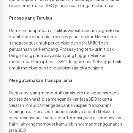
bisa memilih paket SEO yang sesuai dengan kebutuhan. 
Proses yang Terukur
Untuk mendapatkan visibilitas website secara organik dan 
stabil tentu dibutuhkan proses yang terukur. Hal ini tentu 
sangat bagus untuk perkembangan para UMKM dan 
perusahaan berkembang. Proses yang terukur ini tidak 
bergantung pada biaya iklan yang tinggi melainkan 
memanfaatkan optimasi SEO dengan baik. Sehingga, baik 
untuk membangun fondasi bisnis jangka panjang. 
Mengutamakan Transparansi
Bagi kamu yang membutuhkan sistem transparansi pada 
proses dan hasil, bisa mengandalkan jasa SEO Jakarta 
Selatan. AhliSEO mengedepankan aspek transparansi 
sehingga baik proses maupun hasilnya dapat ditelusuri 
secara langsung. Tanpa ada informasi yang disembunyikan, 
hal inilah yang membuat kamu lebih nyaman menggunakan 
jasa SEO. 