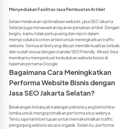
Menyediakan Fasilitas Jasa Pembuatan Artikel 
Selain melakukan optimalisasi website, jasa SEO Jakarta 
Selatan juga menawarkan layanan penulisan artikel. Dengan 
begitu, kamu tidak perlu pusing dan repot dalam 
memproduksi konten artikel untuk meningkatkan traffic 
website. Semua artikel yang dibuat memiliki kualitas terbaik 
dan sudah sesuai dengan standar SEO Friendly. Alhasil, bisa 
membantu memperkuat kedudukan website bisnis di 
halaman pertama Google.
Bagaimana Cara Meningkatkan 
Performa Website Bisnis dengan 
Jasa SEO Jakarta Selatan? 
Belakangan ini banyak kalangan pebisnis yang berlomba-
lomba untuk mengoptimalkan performa situs webnya. 
Tentu saja hal ini bertujuan untuk memaksimalkan traffic 
pengunjung website secara organik. Selain itu, performa 